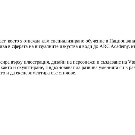
раст, което я отвежда към специализирано обучение в Националн
ива в сферата на визуалните изкуства я води до ARC Academy, къ
усира върху илюстрация, дизайн на персонажи и създаване на Vtu
 както и скулптиране, я вдъхновяват да развива уменията си в р
то и да експериментира със стилове.