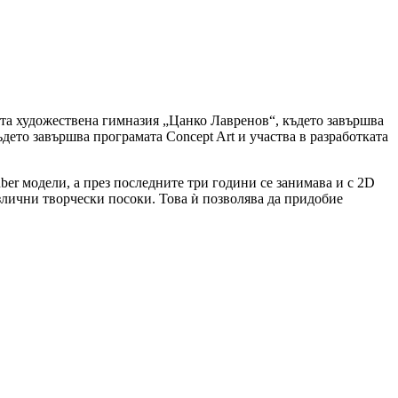
ата художествена гимназия „Цанко Лавренов“, където завършва
дето завършва програмата Concept Art и участва в разработката
ber модели, а през последните три години се занимава и с 2D
азлични творчески посоки. Това ѝ позволява да придобие