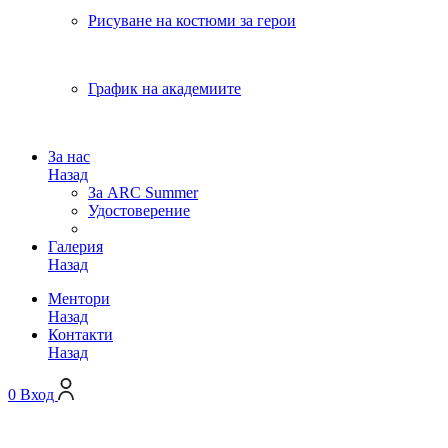
Рисуване на костюми за герои
График на академиите
За нас
Назад
За ARC Summer
Удостоверение
Галерия
Назад
Ментори
Назад
Контакти
Назад
0
Вход