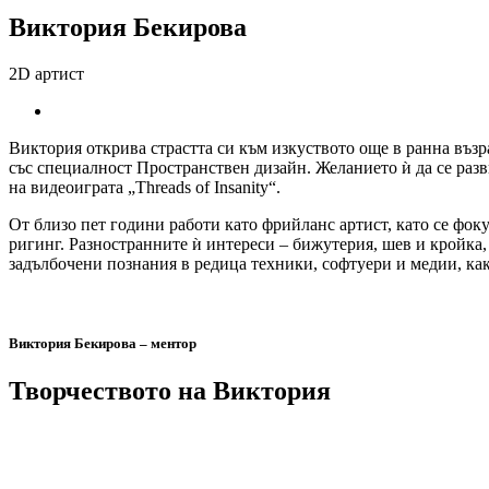
Виктория Бекирова
2D артист
Виктория открива страстта си към изкуството още в ранна въз
със специалност Пространствен дизайн. Желанието ѝ да се разв
на видеоиграта „Threads of Insanity“.
От близо пет години работи като фрийланс артист, като се фок
ригинг. Разностранните ѝ интереси – бижутерия, шев и кройка,
задълбочени познания в редица техники, софтуери и медии, как
Виктория Бекирова – ментор
Творчеството на Виктория