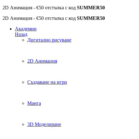
2D Анимация - €50 отстъпка с код
SUMMER50
2D Анимация - €50 отстъпка с код
SUMMER50
Академии
Назад
Дигитално рисуване
2D Анимация
Създаване на игри
Манга
3D Моделиране