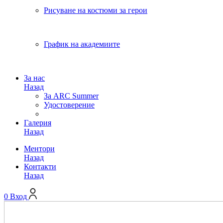
Рисуване на костюми за герои
График на академиите
За нас
Назад
За ARC Summer
Удостоверение
Галерия
Назад
Ментори
Назад
Контакти
Назад
0
Вход