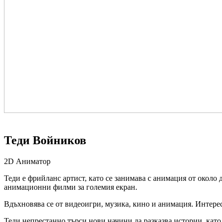
Теди Войников
2D Аниматор
Теди е фрийланс артист, като се занимава с анимация от около
анимационни филми за големия екран.
Вдъхновява се от видеоигри, музика, кино и анимация. Интерес
Теди непрестанно търси нови начини да разказва истории, като