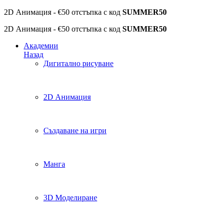
2D Анимация - €50 отстъпка с код
SUMMER50
2D Анимация - €50 отстъпка с код
SUMMER50
Академии
Назад
Дигитално рисуване
2D Анимация
Създаване на игри
Манга
3D Моделиране