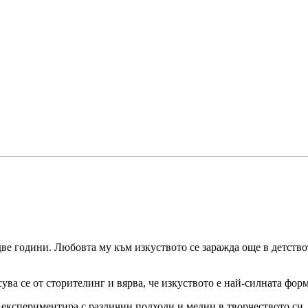
 две години. Любовта му към изкуството се заражда още в детство
ува се от сторителинг и вярва, че изкуството е най-силната фор
 експериментира с различни подходи и медии в творчеството си.