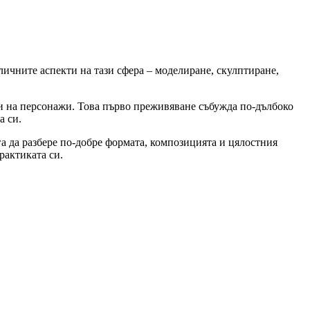
личните аспекти на тази сфера – моделиране, скулптиране,
ури на персонажи. Това първо преживяване събужда по-дълбоко
а си.
га да разбере по-добре формата, композицията и цялостния
рактиката си.