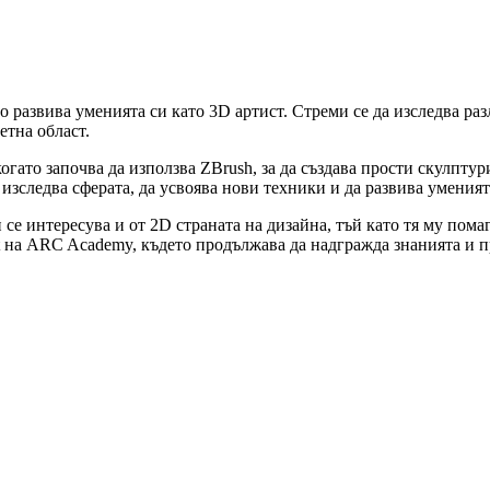
 развива уменията си като 3D артист. Стреми се да изследва раз
етна област.
когато започва да използва ZBrush, за да създава прости скулпт
зследва сферата, да усвоява нови техники и да развива уменият
се интересува и от 2D страната на дизайна, тъй като тя му пома
t на ARC Academy, където продължава да надгражда знанията и п