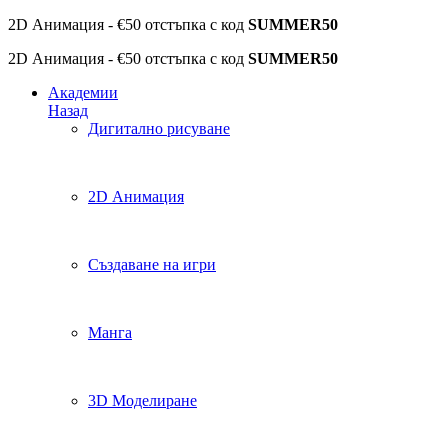
2D Анимация - €50 отстъпка с код
SUMMER50
2D Анимация - €50 отстъпка с код
SUMMER50
Академии
Назад
Дигитално рисуване
2D Анимация
Създаване на игри
Манга
3D Моделиране