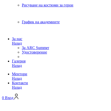
Рисуване на костюми за герои
График на академиите
За нас
Назад
За ARC Summer
Удостоверение
Галерия
Назад
Ментори
Назад
Контакти
Назад
0
Вход