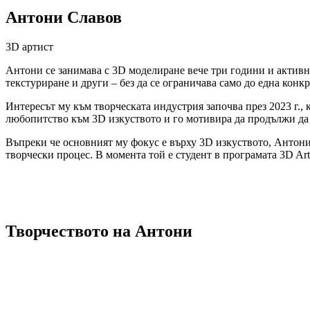
Антони Славов
3D артист
Антони се занимава с 3D моделиране вече три години и активно
текстуриране и други – без да се ограничава само до една конкр
Интересът му към творческата индустрия започва през 2023 г., 
любопитство към 3D изкуството и го мотивира да продължи да и
Въпреки че основният му фокус е върху 3D изкуството, Антони 
творчески процес. В момента той е студент в програмата 3D Ar
Творчеството на Антони