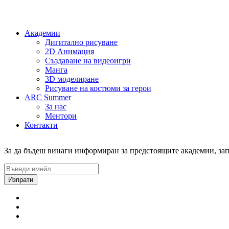
Академии
Дигитално рисуване
2D Анимация
Създаване на видеоигри
Манга
3D моделиране
Рисуване на костюми за герои
ARC Summer
За нас
Ментори
Контакти
За да бъдеш винаги информиран за предстоящите академии, за
Изпрати